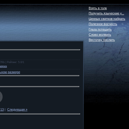
Взять в толк
Получить языческие у...
Ценных свитков набрать
Полезное восчесть
Глаза потешить
Слово молвить
Весточку послать
.7Kb |
Рейтинг
: 5.0/1
мярек
ьном размере
13
|
Следующая »