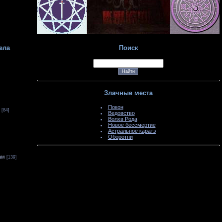
ела
Поиск
Злачные места
Покон
[84]
Ведовство
Волхв Рода
Новое бессмертие
Астральное каратэ
Оборотни
ам
[139]