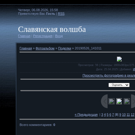
Четверг, 06.08.2026, 15:58
Приветствую Вас
Гость
|
RSS
Славянская волшба
Главная
|
Регистрация
|
Вход
Главная
»
Фотоальбом
»
Поделки
» 20190526_141011
Просмотров
: 56 |
Размеры
: 1600x963px/275
Дата
: 25.04.2025 |
Добавил
:
И
Просмотреть фотографию в реал
« Предыдущая
|
3
4
5
6
7
[
8
]
9
10
11
12
Всего комментариев
:
0