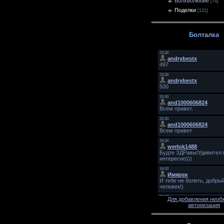
Волхволюбие
[74]
Поделки
[131]
Болталка
Для добавления необ
авторизация