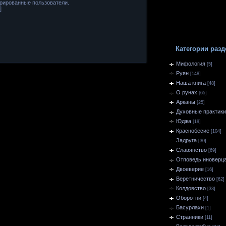
трированные пользователи.
]
Категории разд
Мифология
[5]
Руян
[148]
Наша книга
[48]
О рунах
[65]
Арканы
[25]
Духовные практики
Юджа
[19]
Краснобесие
[104]
Задруга
[30]
Славянство
[69]
Отповедь иноверц
Двоеверие
[16]
Веретничество
[62]
Колдовство
[33]
Оборотни
[4]
Басурлахи
[1]
Странники
[11]